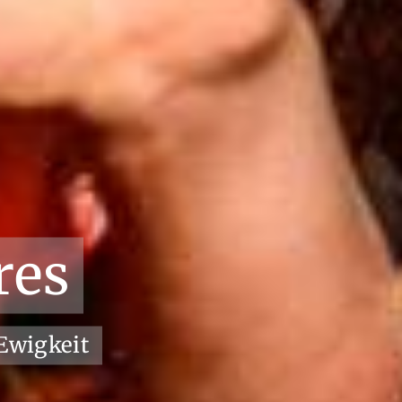
res
 Ewigkeit