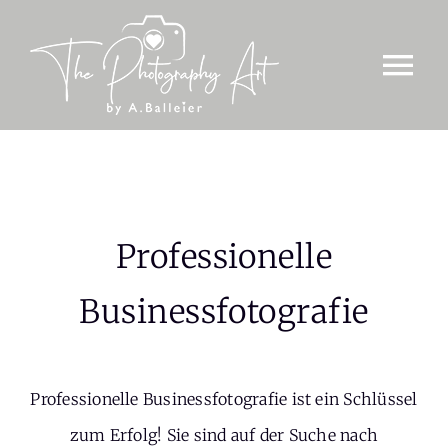
Zum
Inhalt
Tog
springen
Nav
Fotografie
Über mich
Referenzen
Professionelle
Kontakt
Businessfotografie
Professionelle Businessfotografie ist ein Schlüssel
zum Erfolg! Sie sind auf der Suche nach