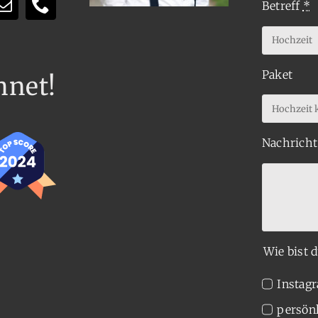
Betreff
*
Paket
hnet!
Nachrich
Wie bist
Instag
persön