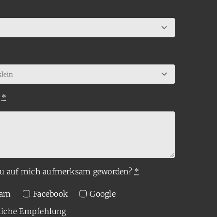
t
*
 du auf mich aufmerksam geworden?
*
ram
Facebook
Google
liche Empfehlung